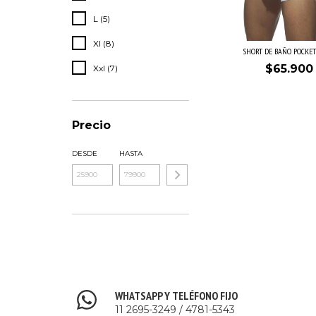
L (5)
Xl (8)
SHORT DE BAÑO POCKET
$65.900
Xxl (7)
Precio
DESDE
HASTA
WHATSAPP Y TELÉFONO FIJO
11 2695-3249 / 4781-5343