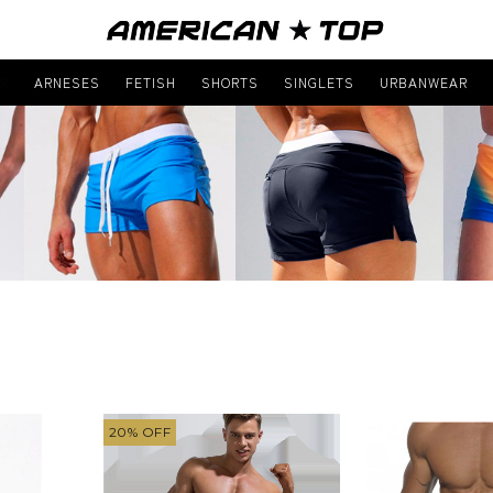
R
ARNESES
FETISH
SHORTS
SINGLETS
URBANWEAR
20
%
OFF