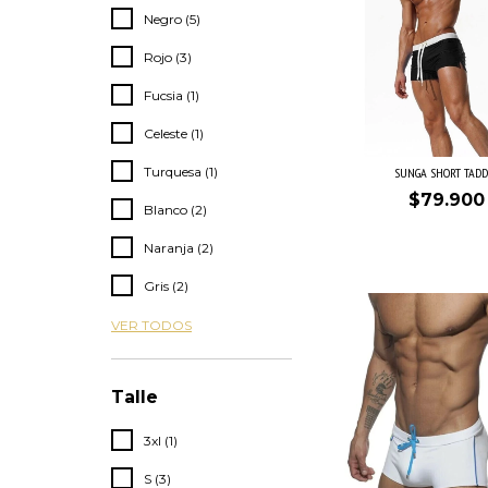
Negro (5)
Rojo (3)
Fucsia (1)
Celeste (1)
Turquesa (1)
SUNGA SHORT TADD
$79.900
Blanco (2)
Naranja (2)
Gris (2)
VER TODOS
Talle
3xl (1)
S (3)