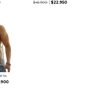
$22.950
H
$45.900
DE TUL
.900