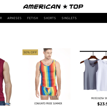
R
ARNESES
FETISH
SHORTS
SINGLETS
URBANWEAR
50
%
OFF
MUSCULOSA SI
CONJUNTO PRIDE SUMMER
$23.