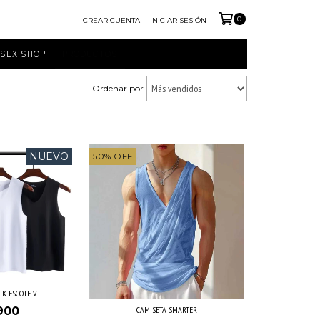
0
CREAR CUENTA
INICIAR SESIÓN
SEX SHOP
PRODUCTOS
Ordenar por
NUEVO
50
%
OFF
LK ESCOTE V
CAMISETA SMARTER
900