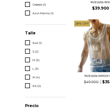
MUSCULOSA MES
Celeste (1)
$39.900
Azul Marino (1)
28
%
OFF
Talle
Xxxl (1)
S (2)
M (3)
L (3)
MUSCULOSA OVERSIZE 
Xl (4)
$35
$49.900
Xxl (2)
Precio