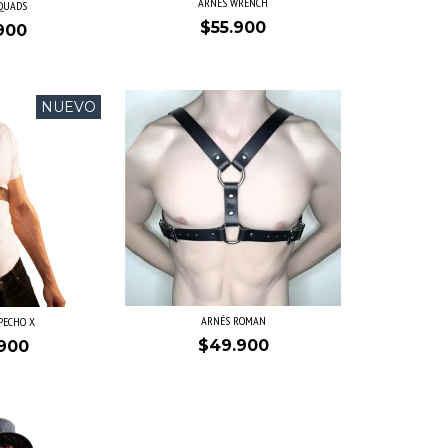
ARNÉS WRENCH
QUADS
$55.900
900
NUEVO
ARNÉS ROMAN
PECHO X
$49.900
900