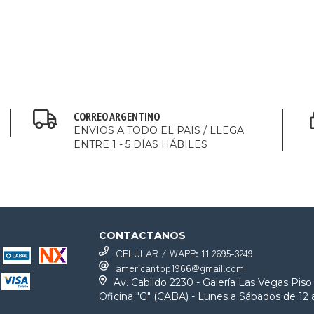
CORREO ARGENTINO
ENVIOS A TODO EL PAIS / LLEGA
ENTRE 1 - 5 DÍAS HÁBILES
CONTACTANOS
CELULAR / WAPP: 11 2695-3249
americantop1966@gmail.com
Av. Cabildo 2230 - Galería Las Vegas Piso
Oficina "G" (CABA) - Lunes a Sábados de 12 