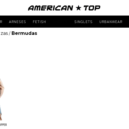
R
ARNESES
FETISH
SHORTS
SINGLETS
URBANWEAR
lzas
Bermudas
/
IPPER