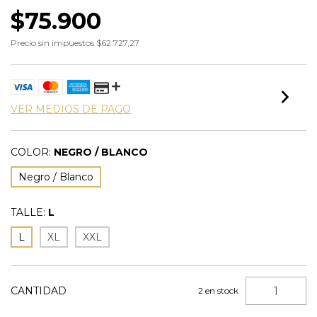
$75.900
Precio sin impuestos
$62.727,27
VER MEDIOS DE PAGO
COLOR:
NEGRO / BLANCO
Negro / Blanco
TALLE:
L
L
XL
XXL
CANTIDAD
2
en stock